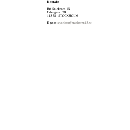
Kontakt
Brf Snickaren 15
Odengatan 28
113 51 STOCKHOLM
E-post:
styrelsen@snickaren15.se